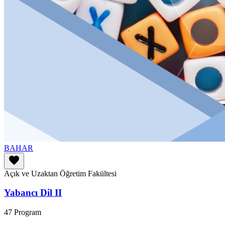
BAHAR
favorite
Açık ve Uzaktan Öğretim Fakültesi
Yabancı Dil II
47 Program