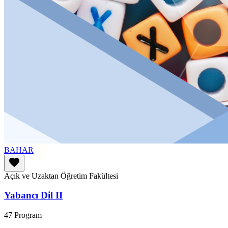
BAHAR
favorite
Açık ve Uzaktan Öğretim Fakültesi
Yabancı Dil II
47 Program