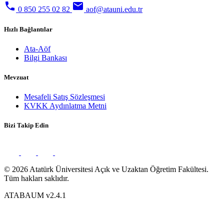
phone
email
0 850 255 02 82
aof@atauni.edu.tr
Hızlı Bağlantılar
Ata-Aöf
Bilgi Bankası
Mevzuat
Mesafeli Satış Sözleşmesi
KVKK Aydınlatma Metni
Bizi Takip Edin
© 2026 Atatürk Üniversitesi Açık ve Uzaktan Öğretim Fakültesi.
Tüm hakları saklıdır.
ATABAUM v2.4.1