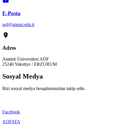
email
E-Posta
aof@atauni.edu.tr
location_on
Adres
Atatürk Üniversitesi AÖF
25240 Yakutiye / ERZURUM
Sosyal Medya
Bizi sosyal medya hesaplarımızdan takip edin.
Facebook
AOFATA