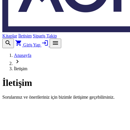
Kitaplar
İletişim
Sipariş Takip
search
shopping_cart
login
menu
Giriş Yap
Anasayfa
chevron_right
İletişim
İletişim
Sorularınız ve önerileriniz için bizimle iletişime geçebilirsiniz.