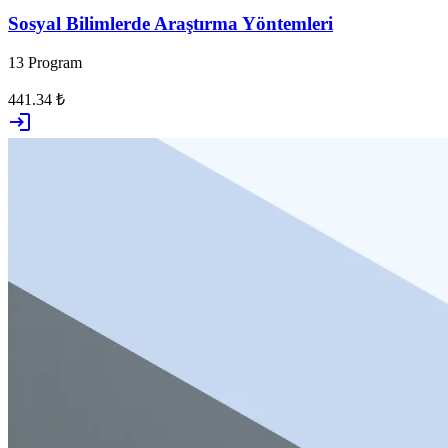
Sosyal Bilimlerde Araştırma Yöntemleri
13 Program
441.34 ₺
login