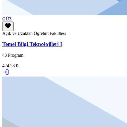
GÜZ
favorite
Açık ve Uzaktan Öğretim Fakültesi
Temel Bilgi Teknolojileri I
43 Program
424.28 ₺
login