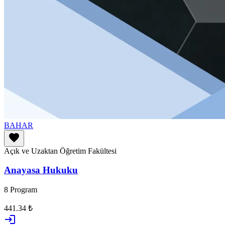
BAHAR
favorite
Açık ve Uzaktan Öğretim Fakültesi
Anayasa Hukuku
8 Program
441.34 ₺
login