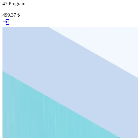
47 Program
499.37 ₺
login