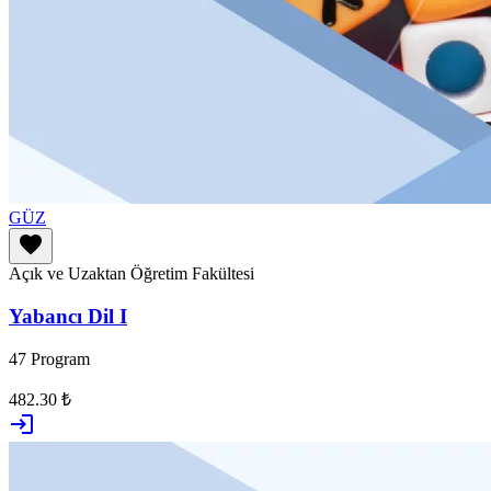
GÜZ
favorite
Açık ve Uzaktan Öğretim Fakültesi
Yabancı Dil I
47 Program
482.30 ₺
login