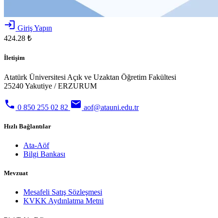
login
Giriş Yapın
424.28 ₺
İletişim
Atatürk Üniversitesi Açık ve Uzaktan Öğretim Fakültesi
25240 Yakutiye / ERZURUM
phone
email
0 850 255 02 82
aof@atauni.edu.tr
Hızlı Bağlantılar
Ata-Aöf
Bilgi Bankası
Mevzuat
Mesafeli Satış Sözleşmesi
KVKK Aydınlatma Metni