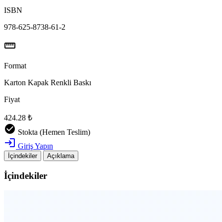
ISBN
978-625-8738-61-2
straighten
Format
Karton Kapak Renkli Baskı
Fiyat
424.28 ₺
check_circle
Stokta (Hemen Teslim)
login
Giriş Yapın
İçindekiler
Açıklama
İçindekiler