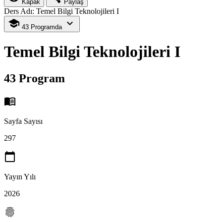
Kapak
Paylaş
Ders Adı: Temel Bilgi Teknolojileri I
school
expand_more
43 Programda
Temel Bilgi Teknolojileri I
43 Program
menu_book
Sayfa Sayısı
297
calendar_today
Yayın Yılı
2026
fingerprint