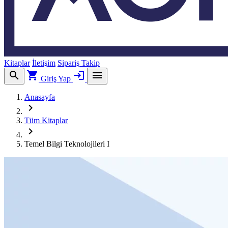
Kitaplar
İletişim
Sipariş Takip
search
shopping_cart
login
menu
Giriş Yap
Anasayfa
chevron_right
Tüm Kitaplar
chevron_right
Temel Bilgi Teknolojileri I