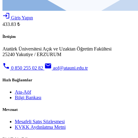
login
Giriş Yapın
433.83 ₺
İletişim
Atatürk Üniversitesi Açık ve Uzaktan Öğretim Fakültesi
25240 Yakutiye / ERZURUM
phone
email
0 850 255 02 82
aof@atauni.edu.tr
Hızlı Bağlantılar
Ata-Aöf
Bilgi Bankası
Mevzuat
Mesafeli Satış Sözleşmesi
KVKK Aydınlatma Metni