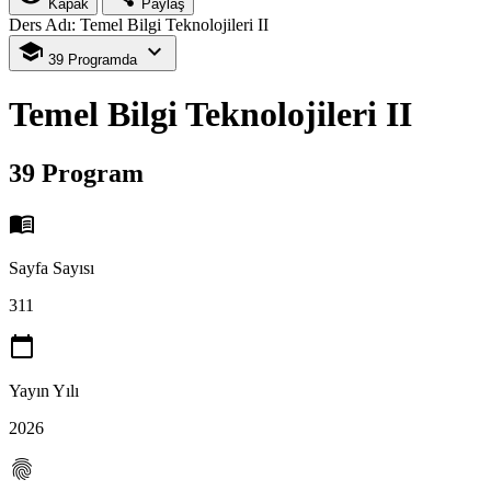
Kapak
Paylaş
Ders Adı: Temel Bilgi Teknolojileri II
school
expand_more
39 Programda
Temel Bilgi Teknolojileri II
39 Program
menu_book
Sayfa Sayısı
311
calendar_today
Yayın Yılı
2026
fingerprint