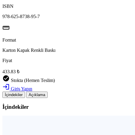
ISBN
978-625-8738-95-7
straighten
Format
Karton Kapak Renkli Baskı
Fiyat
433.83 ₺
check_circle
Stokta (Hemen Teslim)
login
Giriş Yapın
İçindekiler
Açıklama
İçindekiler