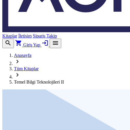
Kitaplar
İletişim
Sipariş Takip
search
shopping_cart
login
menu
Giriş Yap
Anasayfa
chevron_right
Tüm Kitaplar
chevron_right
Temel Bilgi Teknolojileri II