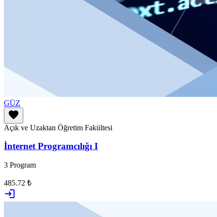
GÜZ
favorite
Açık ve Uzaktan Öğretim Fakültesi
İnternet Programcılığı I
3 Program
485.72 ₺
login