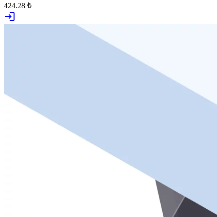
424.28 ₺
login