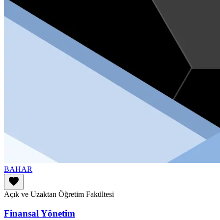
BAHAR
favorite
Açık ve Uzaktan Öğretim Fakültesi
Finansal Yönetim