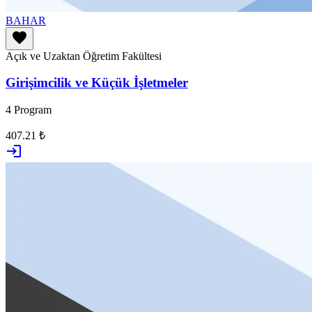
BAHAR
favorite
Açık ve Uzaktan Öğretim Fakültesi
Girişimcilik ve Küçük İşletmeler
4 Program
407.21 ₺
login