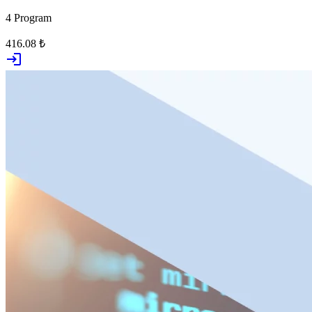
4 Program
416.08 ₺
login