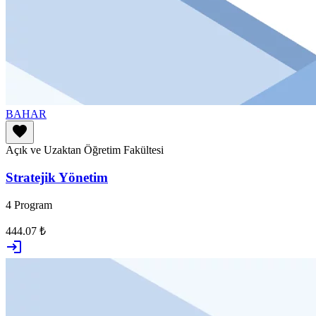
BAHAR
favorite
Açık ve Uzaktan Öğretim Fakültesi
Stratejik Yönetim
4 Program
444.07 ₺
login