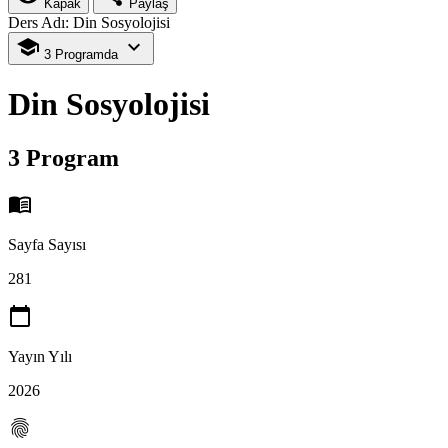
Kapak
Paylaş
Ders Adı: Din Sosyolojisi
school
expand_more
3 Programda
Din Sosyolojisi
3 Program
menu_book
Sayfa Sayısı
281
calendar_today
Yayın Yılı
2026
fingerprint