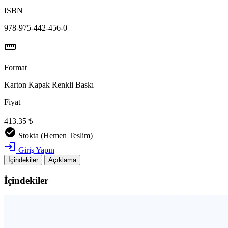
ISBN
978-975-442-456-0
straighten
Format
Karton Kapak Renkli Baskı
Fiyat
413.35 ₺
check_circle
Stokta (Hemen Teslim)
login
Giriş Yapın
İçindekiler
Açıklama
İçindekiler