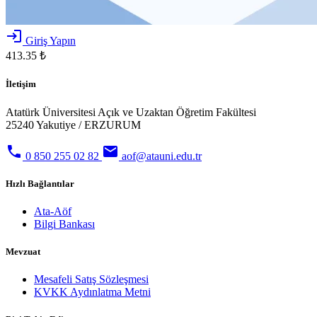
login
Giriş Yapın
413.35 ₺
İletişim
Atatürk Üniversitesi Açık ve Uzaktan Öğretim Fakültesi
25240 Yakutiye / ERZURUM
phone
email
0 850 255 02 82
aof@atauni.edu.tr
Hızlı Bağlantılar
Ata-Aöf
Bilgi Bankası
Mevzuat
Mesafeli Satış Sözleşmesi
KVKK Aydınlatma Metni