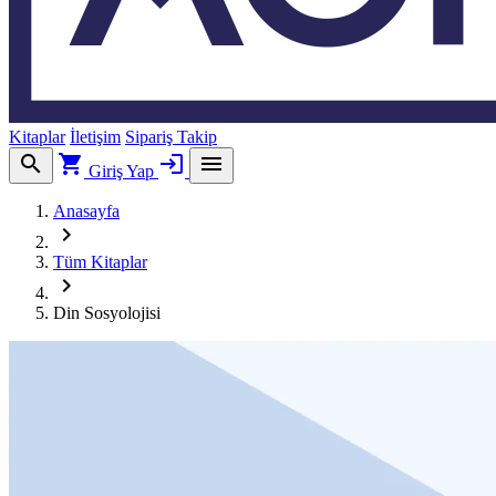
Kitaplar
İletişim
Sipariş Takip
search
shopping_cart
login
menu
Giriş Yap
Anasayfa
chevron_right
Tüm Kitaplar
chevron_right
Din Sosyolojisi