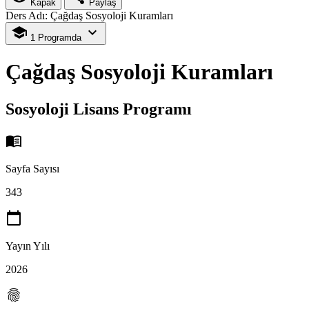
Kapak
Paylaş
Ders Adı: Çağdaş Sosyoloji Kuramları
school
expand_more
1 Programda
Çağdaş Sosyoloji Kuramları
Sosyoloji Lisans Programı
menu_book
Sayfa Sayısı
343
calendar_today
Yayın Yılı
2026
fingerprint