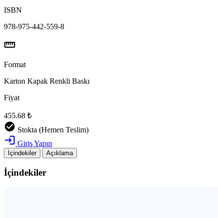
ISBN
978-975-442-559-8
straighten
Format
Karton Kapak Renkli Baskı
Fiyat
455.68 ₺
check_circle
Stokta (Hemen Teslim)
login
Giriş Yapın
İçindekiler
Açıklama
İçindekiler