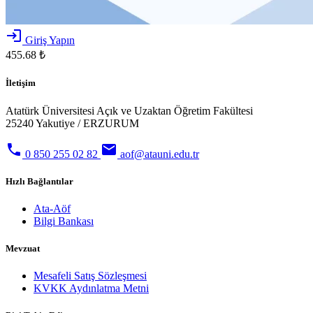
login
Giriş Yapın
455.68 ₺
İletişim
Atatürk Üniversitesi Açık ve Uzaktan Öğretim Fakültesi
25240 Yakutiye / ERZURUM
phone
email
0 850 255 02 82
aof@atauni.edu.tr
Hızlı Bağlantılar
Ata-Aöf
Bilgi Bankası
Mevzuat
Mesafeli Satış Sözleşmesi
KVKK Aydınlatma Metni