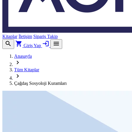
Kitaplar
İletişim
Sipariş Takip
search
shopping_cart
login
menu
Giriş Yap
Anasayfa
chevron_right
Tüm Kitaplar
chevron_right
Çağdaş Sosyoloji Kuramları